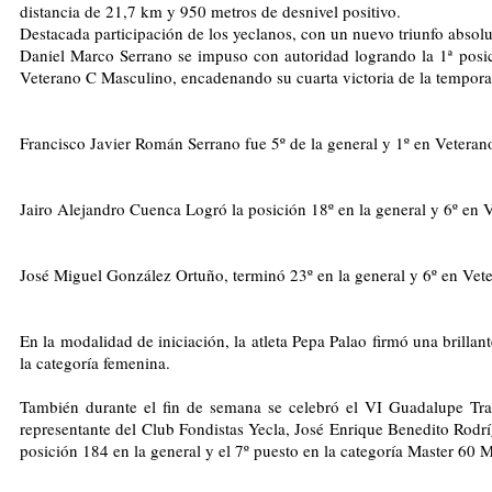
distancia de 21,7 km y 950 metros de desnivel positivo.
Destacada participación de los yeclanos, con un nuevo triunfo absolu
Daniel Marco Serrano se impuso con autoridad logrando la 1ª posic
Veterano C Masculino, encadenando su cuarta victoria de la tempora
Francisco Javier Román Serrano fue 5º de la general y 1º en Vetera
Jairo Alejandro Cuenca Logró la posición 18º en la general y 6º en
José Miguel González Ortuño, terminó 23º en la general y 6º en Vet
En la modalidad de iniciación, la atleta Pepa Palao firmó una brilla
la categoría femenina.
También durante el fin de semana se celebró el VI Guadalupe Trail
representante del Club Fondistas Yecla, José Enrique Benedito Rodr
posición 184 en la general y el 7º puesto en la categoría Master 60 